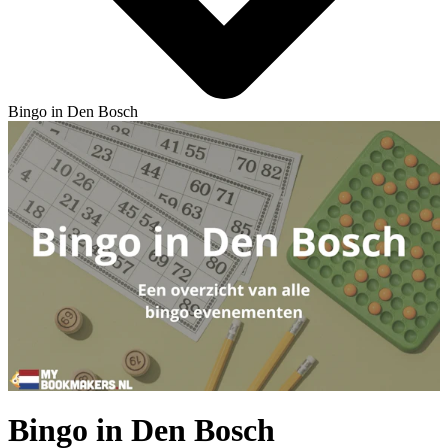
Bingo in Den Bosch
Bingo in Den Bosch