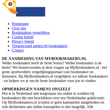
Homepage
Over ons
Bookmakers vergelijken
Cookie beleid
Privacy beleid
Verantwoord spelen bij bookmakers
Contact
DE AANBIEDING VAN MYBOOKMAKERS.NL
Welke bookmaker heeft de beste bonus? Welke bookmaker is de
beste? We beantwoorden al deze vragen op MyBookmakers.nl - het
grote sportwedden vergelijkingsportaal voor bookmaker en
bonussen. Bij MyBookmakers.nl vergelijken we talloze bookmakers
- en helpen we je om de beste bookmaker voor jou te vinden.
OPMERKINGEN NAMENS ONSZELF
Het is in Nederland niet toegestaan om online te wedden bij
bookmakers die niet beschikken over een Nederlandse goklicentie.
Op MyBookmakers.nl worden er geen kansspelen aangeboden en
ook deelnemen aan online kansspelen is niet mogelijk. Alle