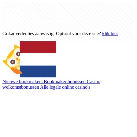
Gokadvertenties aanwezig. Opt-out voor deze site?
klik hier
Nieuwe bookmakers
Bookmaker bonussen
Casino
welkomstbonussen
Alle legale online casino's