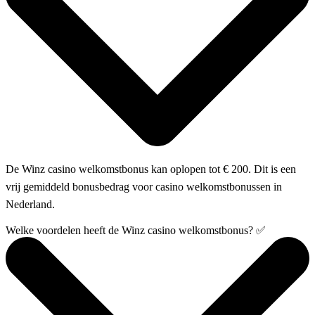
De Winz casino welkomstbonus kan oplopen tot € 200. Dit is een
vrij gemiddeld bonusbedrag voor casino welkomstbonussen in
Nederland.
Welke voordelen heeft de Winz casino welkomstbonus? ✅