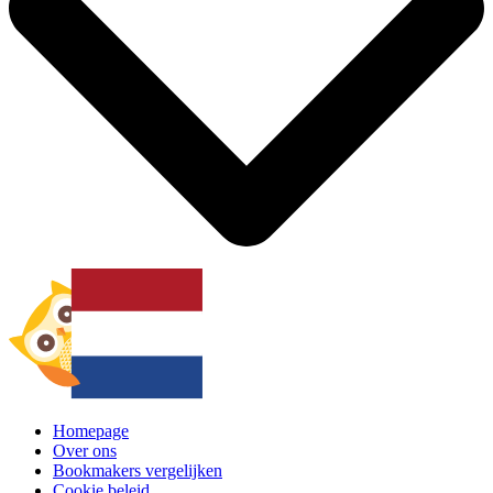
Homepage
Over ons
Bookmakers vergelijken
Cookie beleid