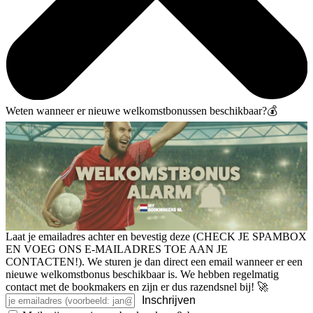
Weten wanneer er nieuwe welkomstbonussen beschikbaar?💰
Laat je emailadres achter en bevestig deze (CHECK JE SPAMBOX
EN VOEG ONS E-MAILADRES TOE AAN JE
CONTACTEN!). We sturen je dan direct een email wanneer er een
nieuwe welkomstbonus beschikbaar is. We hebben regelmatig
contact met de bookmakers en zijn er dus razendsnel bij! 🚀
Inschrijven