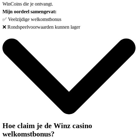
WinCoins die je ontvangt.
Mijn oordeel samengevat:
✅ Veelzijdige welkomstbonus
❌ Rondspeelvoorwaarden kunnen lager
Hoe claim je de Winz casino
welkomstbonus?