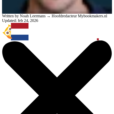
Written by
Noah Leermans
→
Hoofdredacteur Mybookmakers.nl
Updated: feb 24, 2026