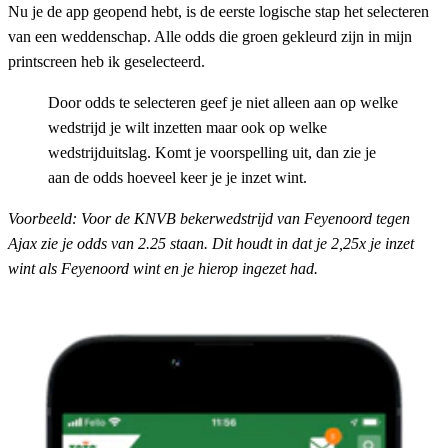
Nu je de app geopend hebt, is de eerste logische stap het selecteren
van een weddenschap. Alle odds die groen gekleurd zijn in mijn
printscreen heb ik geselecteerd.
Door odds te selecteren geef je niet alleen aan op welke
wedstrijd je wilt inzetten maar ook op welke
wedstrijduitslag. Komt je voorspelling uit, dan zie je
aan de odds hoeveel keer je je inzet wint.
Voorbeeld: Voor de KNVB bekerwedstrijd van Feyenoord tegen
Ajax zie je odds van 2.25 staan. Dit houdt in dat je 2,25x je inzet
wint als Feyenoord wint en je hierop ingezet had.