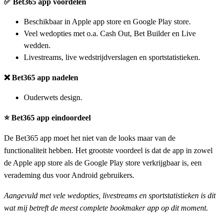
✅ Bet365 app voordelen
Beschikbaar in Apple app store en Google Play store.
Veel wedopties met o.a. Cash Out, Bet Builder en Live
wedden.
Livestreams, live wedstrijdverslagen en sportstatistieken.
❌ Bet365 app nadelen
Ouderwets design.
⭐️ Bet365 app eindoordeel
De Bet365 app moet het niet van de looks maar van de
functionaliteit hebben. Het grootste voordeel is dat de app in zowel
de Apple app store als de Google Play store verkrijgbaar is, een
verademing dus voor Android gebruikers.
Aangevuld met vele wedopties, livestreams en sportstatistieken is dit
wat mij betreft de meest complete bookmaker app op dit moment.