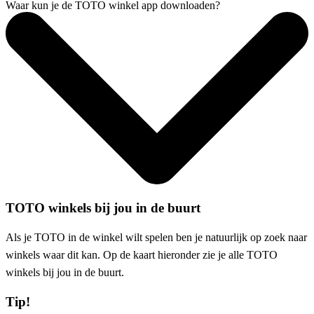
Waar kun je de TOTO winkel app downloaden?
TOTO winkels bij jou in de buurt
Als je TOTO in de winkel wilt spelen ben je natuurlijk op zoek naar
winkels waar dit kan. Op de kaart hieronder zie je alle TOTO
winkels bij jou in de buurt.
Tip!