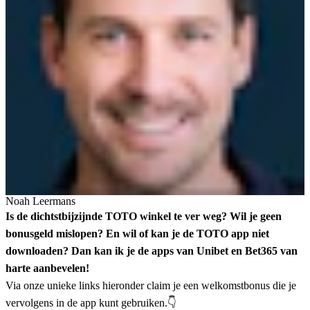
Noah Leermans
Is de dichtstbijzijnde TOTO winkel te ver weg? Wil je geen
bonusgeld mislopen? En wil of kan je de TOTO app niet
downloaden?
Dan kan ik je de apps van Unibet en Bet365 van
harte aanbevelen!
Via onze unieke links hieronder claim je een welkomstbonus die je
vervolgens in de app kunt gebruiken.👇