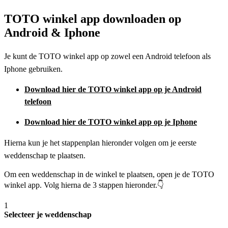
TOTO winkel app downloaden op
Android & Iphone
Je kunt de TOTO winkel app op zowel een Android telefoon als
Iphone gebruiken.
Download hier de TOTO winkel app op je Android
telefoon
Download hier de TOTO winkel app op je Iphone
Hierna kun je het stappenplan hieronder volgen om je eerste
weddenschap te plaatsen.
Om een weddenschap in de winkel te plaatsen, open je de TOTO
winkel app. Volg hierna de 3 stappen hieronder.👇
1
Selecteer je weddenschap