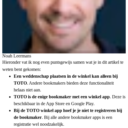
Noah Leermans
Hieronder vat ik nog even puntsgewijs samen wat je in dit artikel te
weten bent gekomen:
Een weddenschap plaatsen in de winkel kan alleen bij
TOTO
. Andere bookmakers bieden deze functionaliteit
helaas niet aan.
TOTO is de enige bookmaker met een winkel app
. Deze is
beschikbaar in de App Store en Google Play.
Bij de
TOTO winkel app hoef je je niet te registreren bij
de bookmaker
. Bij alle andere bookmaker apps is een
registratie wel noodzakelijk.