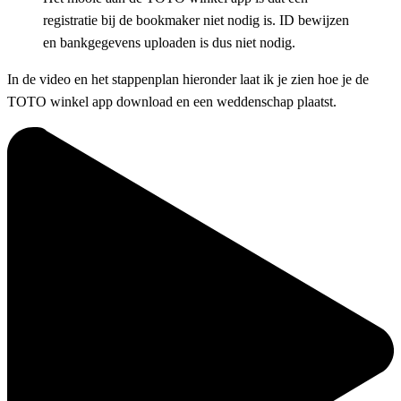
registratie bij de bookmaker niet nodig is. ID bewijzen
en bankgegevens uploaden is dus niet nodig.
In de video en het stappenplan hieronder laat ik je zien hoe je de
TOTO winkel app download en een weddenschap plaatst.