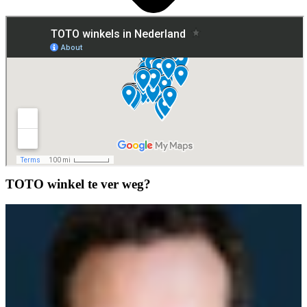
TOTO winkel te ver weg?