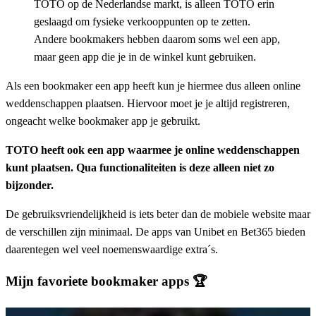
TOTO op de Nederlandse markt, is alleen TOTO erin
geslaagd om fysieke verkooppunten op te zetten.
Andere bookmakers hebben daarom soms wel een app,
maar geen app die je in de winkel kunt gebruiken.
Als een bookmaker een app heeft kun je hiermee dus alleen online
weddenschappen plaatsen. Hiervoor moet je je altijd registreren,
ongeacht welke bookmaker app je gebruikt.
TOTO heeft ook een app waarmee je online weddenschappen
kunt plaatsen. Qua functionaliteiten is deze alleen niet zo
bijzonder.
De gebruiksvriendelijkheid is iets beter dan de mobiele website maar
de verschillen zijn minimaal. De apps van Unibet en Bet365 bieden
daarentegen wel veel noemenswaardige extra´s.
Mijn favoriete bookmaker apps 🏆