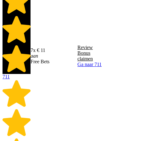
Review
7x € 11
Bonus
aan
claimen
Free Bets
Ga naar 711
711