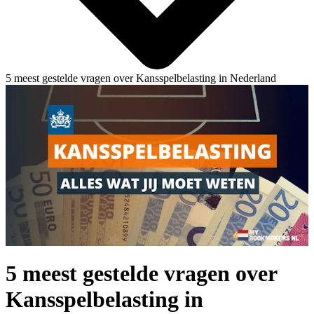
5 meest gestelde vragen over Kansspelbelasting in Nederland
5 meest gestelde vragen over
Kansspelbelasting in