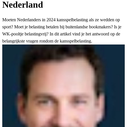
Nederland
Moeten Nederlanders in 2024 kansspelbelasting als ze wedden op
sport? Moet je belasting betalen bij buitenlandse bookmakers? Is je
WK-pooltje belastingvrij? In dit artikel vind je het antwoord op de
belangrijkste vragen rondom de kansspelbelasting.