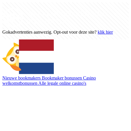
Gokadvertenties aanwezig. Opt-out voor deze site?
klik hier
Nieuwe bookmakers
Bookmaker bonussen
Casino
welkomstbonussen
Alle legale online casino's