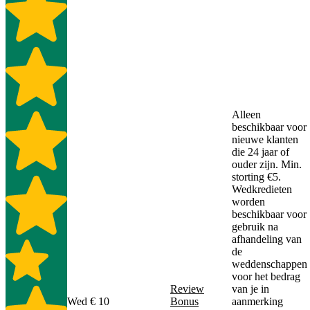
Alleen
beschikbaar voor
nieuwe klanten
die 24 jaar of
ouder zijn. Min.
storting €5.
Wedkredieten
worden
beschikbaar voor
gebruik na
afhandeling van
de
weddenschappen
voor het bedrag
Review
van je in
Wed € 10
Bonus
aanmerking