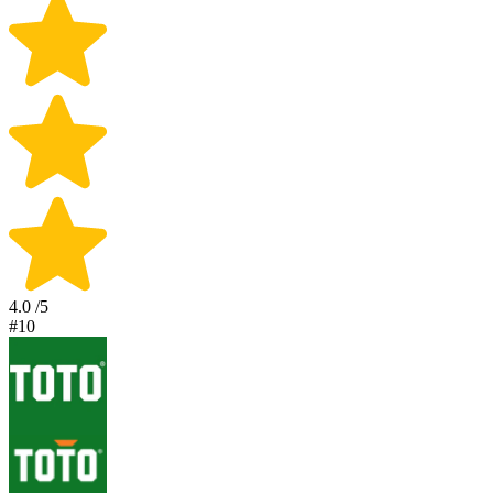
4.0
/5
#10