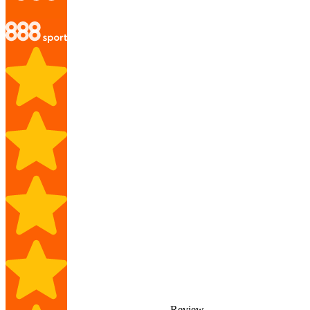
Review