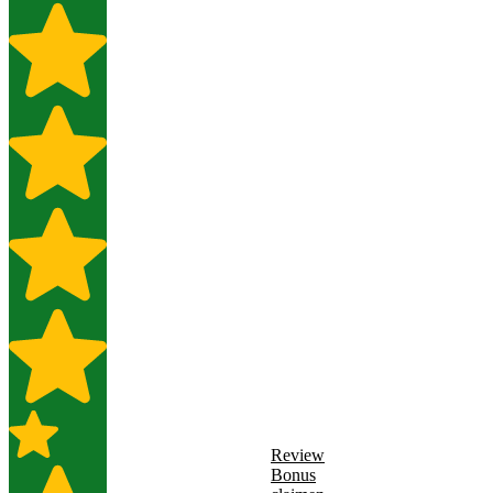
Review
Bonus