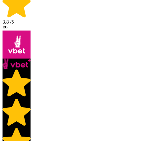
3.8
/5
#9