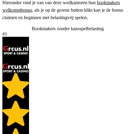
Hieronder vind je van van deze wedkantoren hun
bookmakers
welkomstbonus
, als je op de groene button klikt kan je de bonus
claimen en beginnen met belastingvrij spelen.
Bookmakers zonder kansspelbelasting
#1