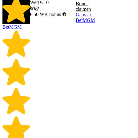
Wed € 10
Bonus
krijg
claimen
€ 50 WK bonus ⚽️
Ga naar
BetMGM
BetMGM