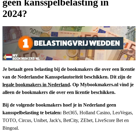
geen kansspelbelasting in
2024?
Je betaalt geen belasting bij de bookmakers die over een licentie
van de Nederlandse Kansspelautoriteit beschikken. Dit zijn de
legale bookmakers in Nederland
. Op Mybookmakers.nl vind je
alleen de bookmakers die over een licentie beschikken.
Bij de volgende bookmakers hoef je in Nederland geen
kansspelbelasting te betalen:
Bet365, Holland Casino, LeoVegas,
TOTO, Circus, Unibet, Jack's, BetCity, ZEbet, LiveScore Bet en
Bingoal.