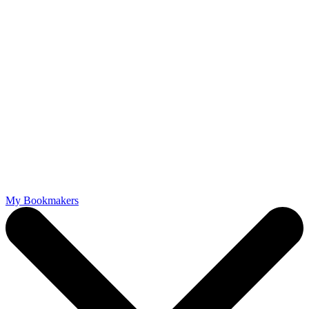
My Bookmakers