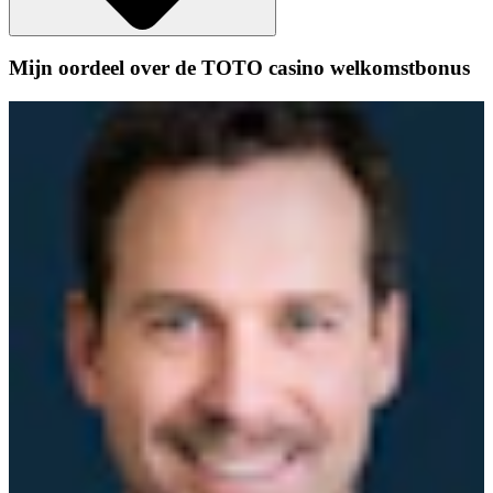
Mijn oordeel over de TOTO casino welkomstbonus