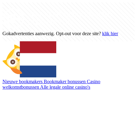
Gokadvertenties aanwezig. Opt-out voor deze site?
klik hier
Nieuwe bookmakers
Bookmaker bonussen
Casino
welkomstbonussen
Alle legale online casino's