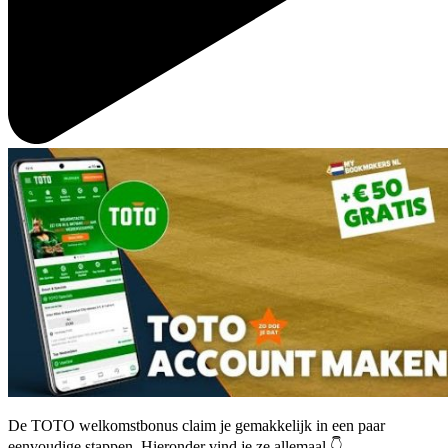
De TOTO welkomstbonus claim je gemakkelijk in een paar
eenvoudige stappen. Hieronder vind je ze allemaal.👇