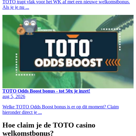
TOTO trapt vlak voor het WK af met een nieuwe welkomstbonus.
Als je je nu ...
TOTO Odds Boost bonus - tot 50x je inzet!
aug 5, 2026
Welke TOTO Odds Boost bonus is er op dit moment? Claim
hieronder direct je ...
Hoe claim je de TOTO casino
welkomstbonus?