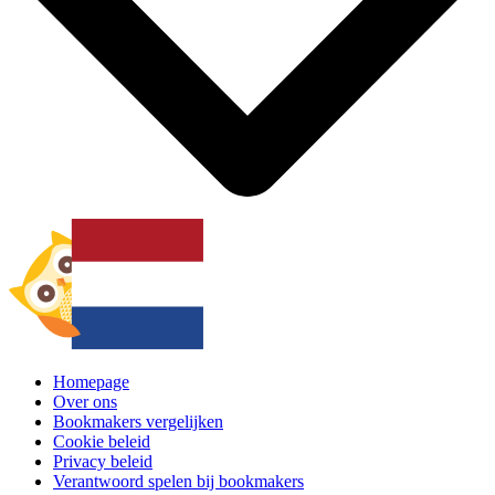
Homepage
Over ons
Bookmakers vergelijken
Cookie beleid
Privacy beleid
Verantwoord spelen bij bookmakers