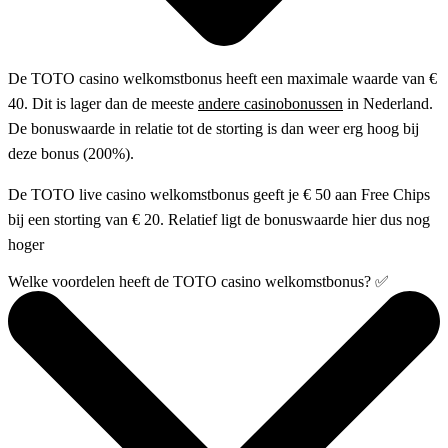
De TOTO casino welkomstbonus heeft een maximale waarde van €
40. Dit is lager dan de meeste
andere casinobonussen
in Nederland.
De bonuswaarde in relatie tot de storting is dan weer erg hoog bij
deze bonus (200%).
De TOTO live casino welkomstbonus geeft je € 50 aan Free Chips
bij een storting van € 20. Relatief ligt de bonuswaarde hier dus nog
hoger
Welke voordelen heeft de TOTO casino welkomstbonus? ✅