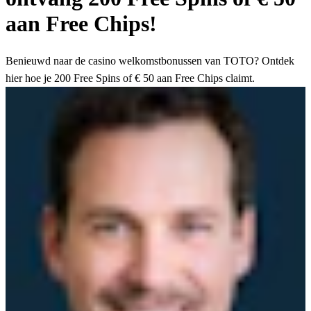
aan Free Chips!
Benieuwd naar de casino welkomstbonussen van TOTO? Ontdek
hier hoe je 200 Free Spins of € 50 aan Free Chips claimt.