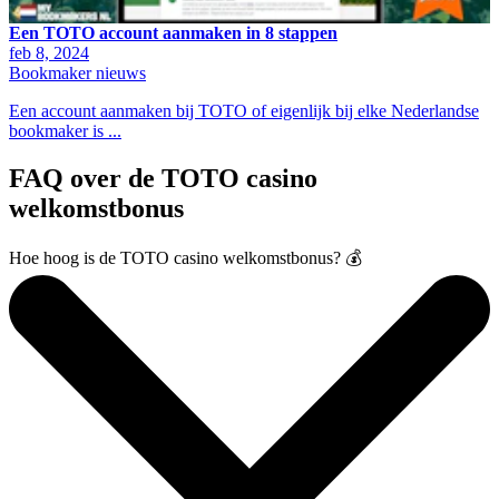
Een TOTO account aanmaken in 8 stappen
feb 8, 2024
Bookmaker nieuws
Een account aanmaken bij TOTO of eigenlijk bij elke Nederlandse
bookmaker is ...
FAQ over de TOTO casino
welkomstbonus
Hoe hoog is de TOTO casino welkomstbonus? 💰