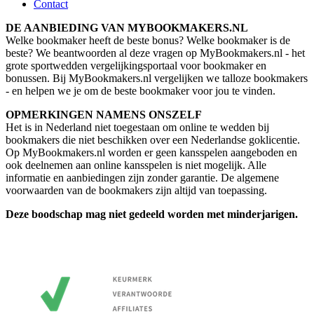
Contact
DE AANBIEDING VAN MYBOOKMAKERS.NL
Welke bookmaker heeft de beste bonus? Welke bookmaker is de
beste? We beantwoorden al deze vragen op MyBookmakers.nl - het
grote sportwedden vergelijkingsportaal voor bookmaker en
bonussen. Bij MyBookmakers.nl vergelijken we talloze bookmakers
- en helpen we je om de beste bookmaker voor jou te vinden.
OPMERKINGEN NAMENS ONSZELF
Het is in Nederland niet toegestaan om online te wedden bij
bookmakers die niet beschikken over een Nederlandse goklicentie.
Op MyBookmakers.nl worden er geen kansspelen aangeboden en
ook deelnemen aan online kansspelen is niet mogelijk. Alle
informatie en aanbiedingen zijn zonder garantie. De algemene
voorwaarden van de bookmakers zijn altijd van toepassing.
Deze boodschap mag niet gedeeld worden met minderjarigen.