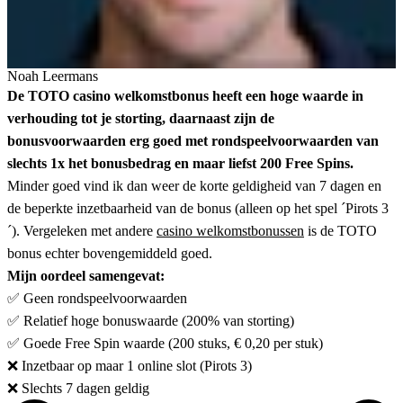
Noah Leermans
De TOTO casino welkomstbonus heeft een hoge waarde in
verhouding tot je storting, daarnaast zijn de
bonusvoorwaarden erg goed met rondspeelvoorwaarden van
slechts 1x het bonusbedrag en maar liefst 200 Free Spins.
Minder goed vind ik dan weer de korte geldigheid van 7 dagen en
de beperkte inzetbaarheid van de bonus (alleen op het spel ´Pirots 3
´). Vergeleken met andere
casino welkomstbonussen
is de TOTO
bonus echter bovengemiddeld goed.
Mijn oordeel samengevat:
✅ Geen rondspeelvoorwaarden
✅ Relatief hoge bonuswaarde (200% van storting)
✅ Goede Free Spin waarde (200 stuks, € 0,20 per stuk)
❌ Inzetbaar op maar 1 online slot (Pirots 3)
❌ Slechts 7 dagen geldig