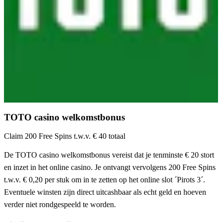
TOTO casino welkomstbonus
Claim 200 Free Spins t.w.v. € 40 totaal
De TOTO casino welkomstbonus vereist dat je tenminste € 20 stort
en inzet in het online casino. Je ontvangt vervolgens 200 Free Spins
t.w.v. € 0,20 per stuk om in te zetten op het online slot ´Pirots 3´.
Eventuele winsten zijn direct uitcashbaar als echt geld en hoeven
verder niet rondgespeeld te worden.