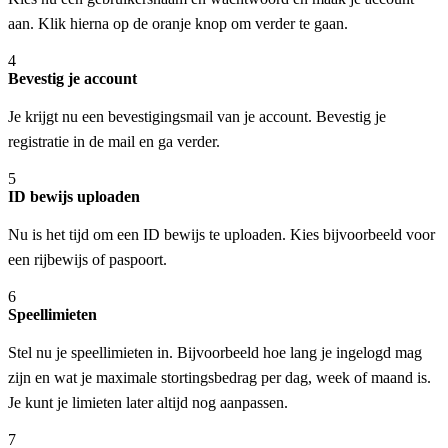
aan. Klik hierna op de oranje knop om verder te gaan.
4
Bevestig je account
Je krijgt nu een bevestigingsmail van je account. Bevestig je
registratie in de mail en ga verder.
5
ID bewijs uploaden
Nu is het tijd om een ID bewijs te uploaden. Kies bijvoorbeeld voor
een rijbewijs of paspoort.
6
Speellimieten
Stel nu je speellimieten in. Bijvoorbeeld hoe lang je ingelogd mag
zijn en wat je maximale stortingsbedrag per dag, week of maand is.
Je kunt je limieten later altijd nog aanpassen.
7