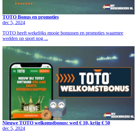
TOTO Bonus en promoties
dec 5, 2024
TOTO heeft wekelijks mooie bonussen en promoties waarmee
wedden op sport nog ...
Nieuwe TOTO welkomstbonus: wed € 10, krijg € 50
dec 5, 2024