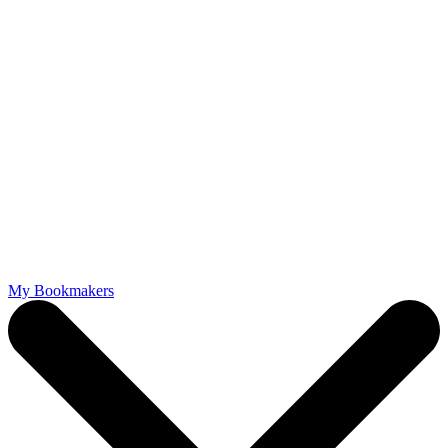
My Bookmakers