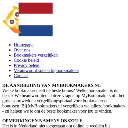
Homepage
Over ons
Bookmakers vergelijken
Cookie beleid
Privacy beleid
Verantwoord spelen bij bookmakers
Contact
DE AANBIEDING VAN MYBOOKMAKERS.NL
Welke bookmaker heeft de beste bonus? Welke bookmaker is de
beste? We beantwoorden al deze vragen op MyBookmakers.nl - het
grote sportwedden vergelijkingsportaal voor bookmaker en
bonussen. Bij MyBookmakers.nl vergelijken we talloze bookmakers
- en helpen we je om de beste bookmaker voor jou te vinden.
OPMERKINGEN NAMENS ONSZELF
Het is in Nederland niet toegestaan om online te wedden bij