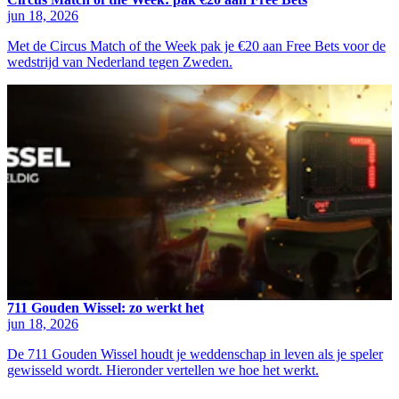
jun 18, 2026
Met de Circus Match of the Week pak je €20 aan Free Bets voor de
wedstrijd van Nederland tegen Zweden.
711 Gouden Wissel: zo werkt het
jun 18, 2026
De 711 Gouden Wissel houdt je weddenschap in leven als je speler
gewisseld wordt. Hieronder vertellen we hoe het werkt.