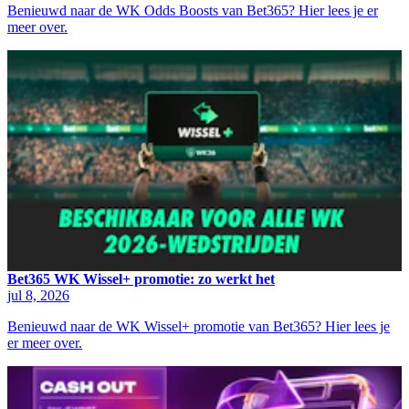
Benieuwd naar de WK Odds Boosts van Bet365? Hier lees je er
meer over.
Bet365 WK Wissel+ promotie: zo werkt het
jul 8, 2026
Benieuwd naar de WK Wissel+ promotie van Bet365? Hier lees je
er meer over.