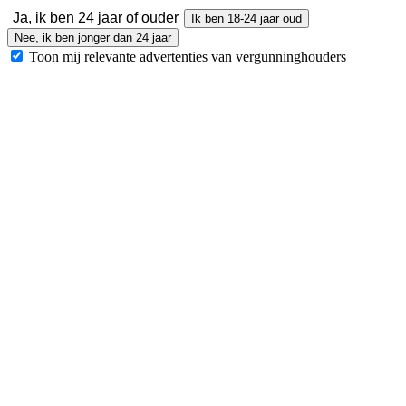
Ja, ik ben 24 jaar of ouder
Ik ben 18-24 jaar oud
Nee, ik ben jonger dan 24 jaar
Toon mij relevante advertenties van vergunninghouders