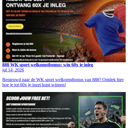
888 WK sport welkomstbonus: win 60x je inleg
jul 14, 2026
Benieuwd naar de WK sport welkomstbonus van 888? Ontdek hier
hoe je tot 60x je inzet kunt winnen!