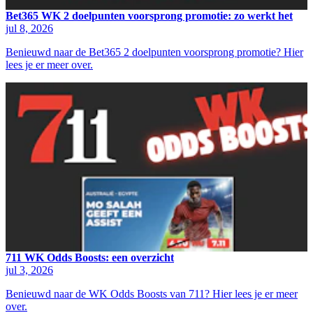
Bet365 WK 2 doelpunten voorsprong promotie: zo werkt het
jul 8, 2026
Benieuwd naar de Bet365 2 doelpunten voorsprong promotie? Hier
lees je er meer over.
711 WK Odds Boosts: een overzicht
jul 3, 2026
Benieuwd naar de WK Odds Boosts van 711? Hier lees je er meer
over.