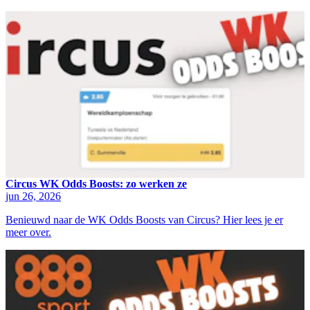
Circus WK Odds Boosts: zo werken ze
jun 26, 2026
Benieuwd naar de WK Odds Boosts van Circus? Hier lees je er
meer over.