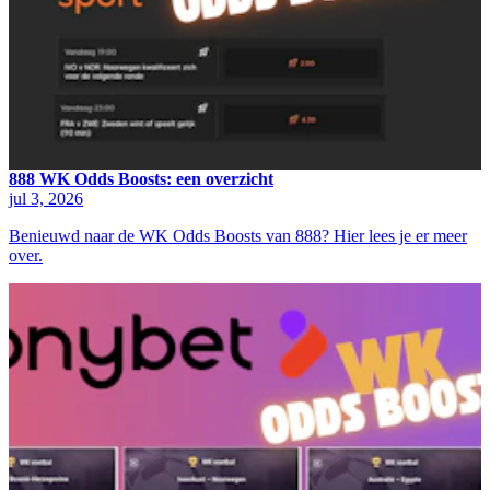
888 WK Odds Boosts: een overzicht
jul 3, 2026
Benieuwd naar de WK Odds Boosts van 888? Hier lees je er meer
over.