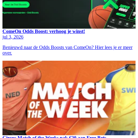
ComeOn Odds Boost: verhoog je winst!
jul 3, 2026
Benieuwd naar de Odds Boosts van ComeOn? Hier lees je er meer
over.
Circus Match of the Week: pak €20 aan Free Bets