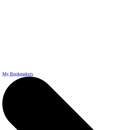
My Bookmakers