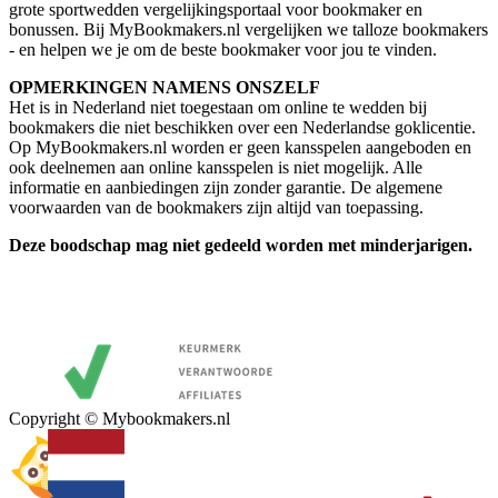
grote sportwedden vergelijkingsportaal voor bookmaker en
bonussen. Bij MyBookmakers.nl vergelijken we talloze bookmakers
- en helpen we je om de beste bookmaker voor jou te vinden.
OPMERKINGEN NAMENS ONSZELF
Het is in Nederland niet toegestaan om online te wedden bij
bookmakers die niet beschikken over een Nederlandse goklicentie.
Op MyBookmakers.nl worden er geen kansspelen aangeboden en
ook deelnemen aan online kansspelen is niet mogelijk. Alle
informatie en aanbiedingen zijn zonder garantie. De algemene
voorwaarden van de bookmakers zijn altijd van toepassing.
Deze boodschap mag niet gedeeld worden met minderjarigen.
Copyright © Mybookmakers.nl