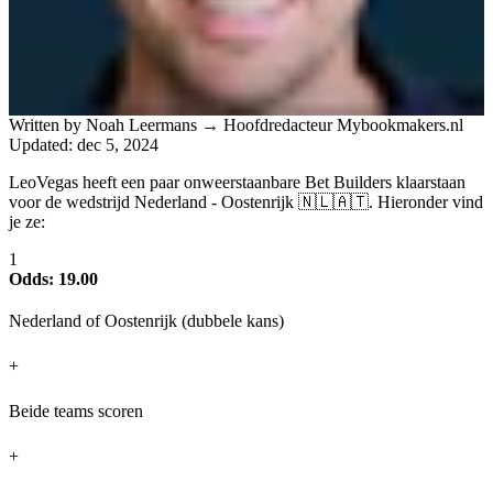
Written by
Noah Leermans
→
Hoofdredacteur Mybookmakers.nl
Updated: dec 5, 2024
LeoVegas heeft een paar onweerstaanbare Bet Builders klaarstaan
voor de wedstrijd Nederland - Oostenrijk 🇳🇱🇦🇹. Hieronder vind
je ze:
1
Odds: 19.00
Nederland of Oostenrijk (dubbele kans)
+
Beide teams scoren
+