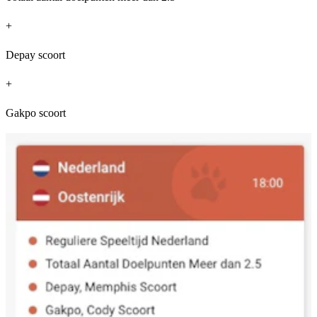
+
Depay scoort
+
Gakpo scoort