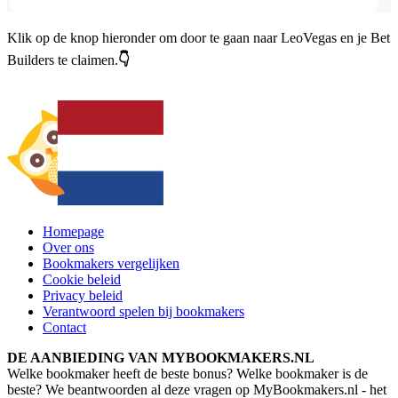
Klik op de knop hieronder om door te gaan naar LeoVegas en je Bet
Builders te claimen.
👇
Homepage
Over ons
Bookmakers vergelijken
Cookie beleid
Privacy beleid
Verantwoord spelen bij bookmakers
Contact
DE AANBIEDING VAN MYBOOKMAKERS.NL
Welke bookmaker heeft de beste bonus? Welke bookmaker is de
beste? We beantwoorden al deze vragen op MyBookmakers.nl - het