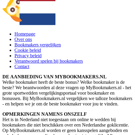
Homepage
Over ons
Bookmakers vergelijken
Cookie beleid
Privacy beleid
Verantwoord spelen bij bookmakers
Contact
DE AANBIEDING VAN MYBOOKMAKERS.NL
Welke bookmaker heeft de beste bonus? Welke bookmaker is de
beste? We beantwoorden al deze vragen op MyBookmakers.nl - het
grote sportwedden vergelijkingsportaal voor bookmaker en
bonussen. Bij MyBookmakers.nl vergelijken we talloze bookmakers
- en helpen we je om de beste bookmaker voor jou te vinden.
OPMERKINGEN NAMENS ONSZELF
Het is in Nederland niet toegestaan om online te wedden bij
bookmakers die niet beschikken over een Nederlandse goklicentie.
Op MyBookmakers.nl worden er geen kansspelen aangeboden en