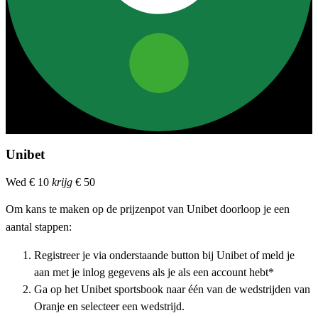
Unibet
Wed € 10
krijg
€ 50
Om kans te maken op de prijzenpot van Unibet doorloop je een
aantal stappen:
Registreer je via onderstaande button bij Unibet of meld je
aan met je inlog gegevens als je als een account hebt*
Ga op het Unibet sportsbook naar één van de wedstrijden van
Oranje en selecteer een wedstrijd.