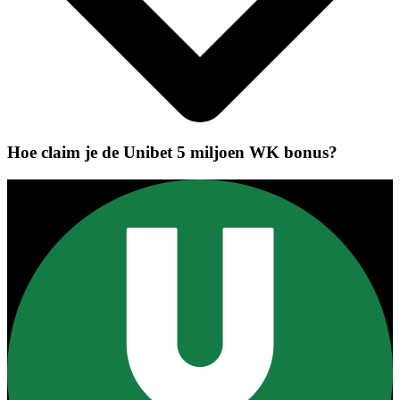
Hoe claim je de Unibet 5 miljoen WK bonus?