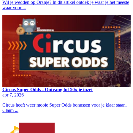
Wil je wedden op Oranje? In dit artikel ontdek je waar je het meeste
waar voor ...
Circus Super Odds - Ontvang tot 50x je inzet
apr 7, 2026
Circus heeft weer mooie Super Odds bonussen voor je klaar staan.
Claim ...