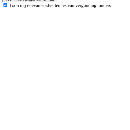
Toon mij relevante advertenties van vergunninghouders